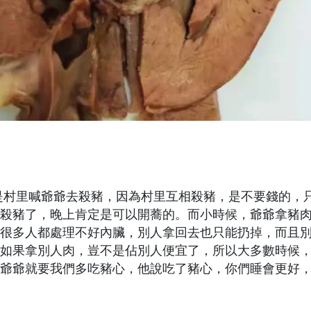
是村里喊爺爺去殺豬，因為村里互相殺豬，是不要錢的，
殺豬了，晚上肯定是可以開蕎的。而小時候，爺爺拿豬
很多人都處理不好內臟，別人拿回去也只能扔掉，而且
如果拿別人肉，豈不是佔別人便宜了，所以大多數時候
爺爺就要我們多吃豬心，他說吃了豬心，你們睡會更好