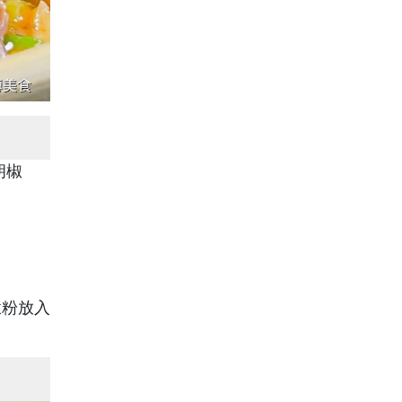
胡椒
澱粉放入