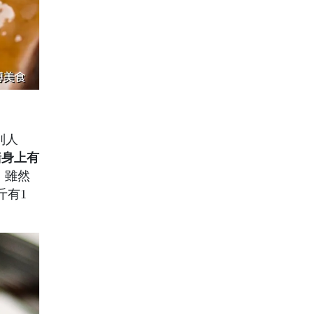
別人
豬身上有
。
雖然
斤有1