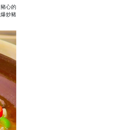
住豬心的
吃爆炒豬