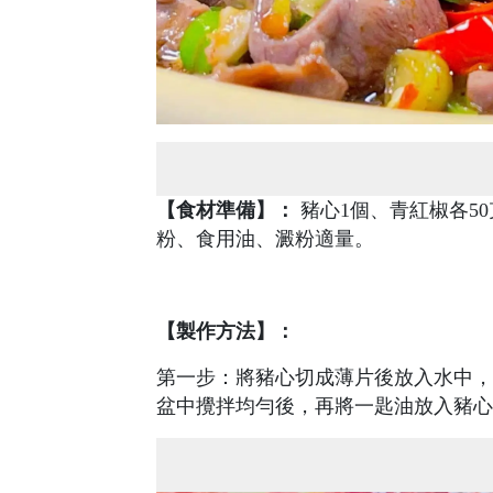
【食材準備】：
豬心1個、青紅椒各5
粉、食用油、澱粉適量。
【製作方法】：
第一步：將豬心切成薄片後放入水中，
盆中攪拌均勻後，再將一匙油放入豬心