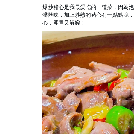
爆炒豬心是我最愛吃的一道菜，因為泡
髒器味，加上炒熟的豬心有一點點脆，
心，開胃又解饞！