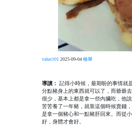
value101
2025-09-04
檢舉
導讀：
記得小時候，最期盼的事情就
分點豬身上的東西就可以了，而爺爺去
很少，基本上都是拿一些內臟吃，他說
苦苦養了一年豬，就靠這個時候賣錢，
是拿一個豬心和一點豬肝回來。而從小
好，身體才會好。