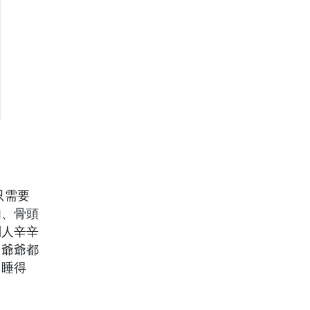
只需要
肉、骨頭
別人辛辛
，爺爺都
，睡得