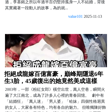
過，李基銘之所以年過半百仍堅持孤身一人不結婚，背後
其實藏著一段動人的故事，為的就...
value101
2025-11-13
拒絕成龍嫁百億富豪，巔峰期隱退6年
生3胎，45歲復出的她竟然美成這樣
2003年，一部《粉紅女郎》橫空出世，萬人空巷，瞬間火
遍了大江南北，成為了許多人心裡的青春回憶。 劇中有
「結婚狂」「萬人迷」「男人婆」「哈妹」四個性格迥異
的女人，大家各有特色，均有各自的魅力。 但唯獨陳好飾