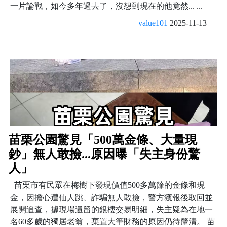
一片論戰，如今多年過去了，沒想到現在的他竟然... ...
value101
2025-11-13
苗栗公園驚見「500萬金條、大量現
鈔」無人敢撿...原因曝「失主身份驚
人」
苗栗市有民眾在梅樹下發現價值500多萬餘的金條和現
金，因擔心遭仙人跳、詐騙無人敢撿，警方獲報後取回並
展開追查，據現場遺留的銀樓交易明細，失主疑為在地一
名60多歲的獨居老翁，棄置大筆財務的原因仍待釐清。 苗