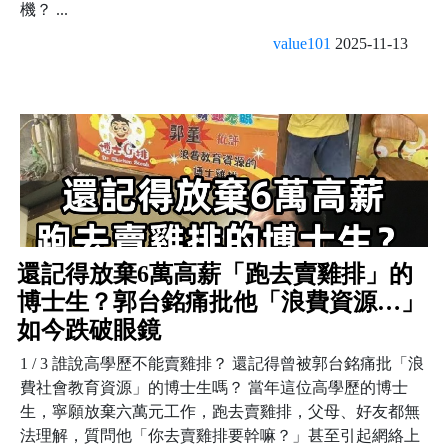
機？ ...
value101
2025-11-13
還記得放棄6萬高薪「跑去賣雞排」的
博士生？郭台銘痛批他「浪費資源…」
如今跌破眼鏡
1 / 3 誰說高學歷不能賣雞排？ 還記得曾被郭台銘痛批「浪
費社會教育資源」的博士生嗎？ 當年這位高學歷的博士
生，寧願放棄六萬元工作，跑去賣雞排，父母、好友都無
法理解，質問他「你去賣雞排要幹嘛？」甚至引起網絡上