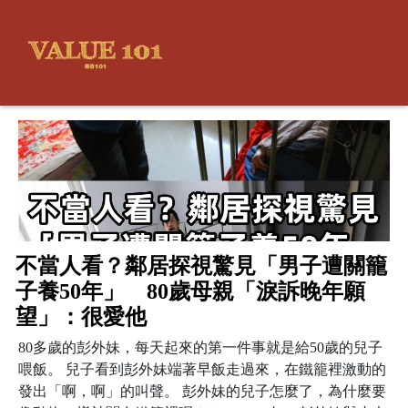
不當人看？鄰居探視驚見「男子遭關籠
子養50年」 80歲母親「淚訴晚年願
望」：很愛他
80多歲的彭外妹，每天起來的第一件事就是給50歲的兒子
喂飯。 兒子看到彭外妹端著早飯走過來，在鐵籠裡激動的
發出「啊，啊」的叫聲。 彭外妹的兒子怎麼了，為什麼要