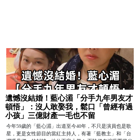
遺憾沒結婚！藍心湄「分手九年男友才
頓悟」：沒人敢娶我，鬆口「曾經有過
小孩」三億財產一毛也不留
今年59歲的「藍心湄」出道至今40年，不只是演員也是歌
星，更是女性節目的當紅主持人，有著「藍教主」和「台