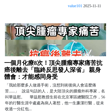
value101
2025-11-11
一個月化療8次！頂尖腫瘤專家痛苦抗
癌後離去「臨終反思發人深省」 親身
體會：才能感同身受
「我給那麼多人做過手術，沒想到術後病人會這麼痛
苦......」 說這句話的人，是大陸頂尖的腫瘤外科專家，名
叫華益慰。 華益慰教授生前在北京軍區總醫院工作，56
年的行醫生涯中處處為病人著想，他一生廉潔行醫，從未
收過一分紅包...