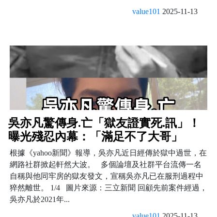
value101
2025-11-13
吳亦凡驚傳身.亡「獄友證實死.訊」！
曝光殘忍內幕：「滿足不了大哥」
根據《yahoo新聞》報導，吳亦凡近日經傳於獄中過世，在
網路社群掀起軒然大波。 多個論壇及社群平台流傳一名
自稱與他同牢房的獄友發文，宣稱吳亦凡已在服刑過程中
猝然離世。 1/4 圖片來源：三立新聞 回顧先前案件經過，
吳亦凡於2021年...
value101
2025-11-13