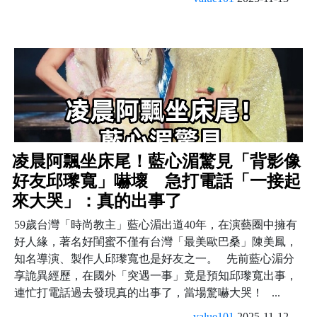
凌晨阿飄坐床尾！藍心湄驚見「背影像
好友邱瓈寬」嚇壞 急打電話「一接起
來大哭」：真的出事了
59歲台灣「時尚教主」藍心湄出道40年，在演藝圈中擁有
好人緣，著名好閨蜜不僅有台灣「最美歐巴桑」陳美鳳，
知名導演、製作人邱瓈寬也是好友之一。 先前藍心湄分
享詭異經歷，在國外「突遇一事」竟是預知邱瓈寬出事，
連忙打電話過去發現真的出事了，當場驚嚇大哭！ ...
value101
2025-11-12