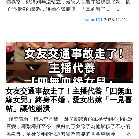
體異常，頭痛到無法站立，緊急入院後才發現是腦炎，孩
子們接連的噩耗，讓她不禁感嘆：「真的累了...」 ...
value101
2025-11-13
女友交通事故走了！主播代養「四無血
緣女兒」終身不婚，愛女出嫁「一見喜
帖」讓他崩潰
漢聲電台主持人李基銘，因樸實認真的風格受到不少觀眾
喜愛，穩紮穩打至今，良好的形象除了為他累積了不小的
名氣外，單身多年的他還被譽為業界的黃金單身漢。 不