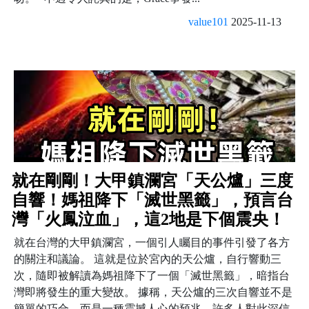
value101
2025-11-13
就在剛剛！大甲鎮瀾宮「天公爐」三度
自響！媽祖降下「滅世黑籤」，預言台
灣「火鳳泣血」，這2地是下個震央！
就在台灣的大甲鎮瀾宮，一個引人矚目的事件引發了各方
的關注和議論。 這就是位於宮內的天公爐，自行響動三
次，隨即被解讀為媽祖降下了一個「滅世黑籤」，暗指台
灣即將發生的重大變故。 據稱，天公爐的三次自響並不是
簡單的巧合，而是一種震撼人心的預兆，許多人對此深信