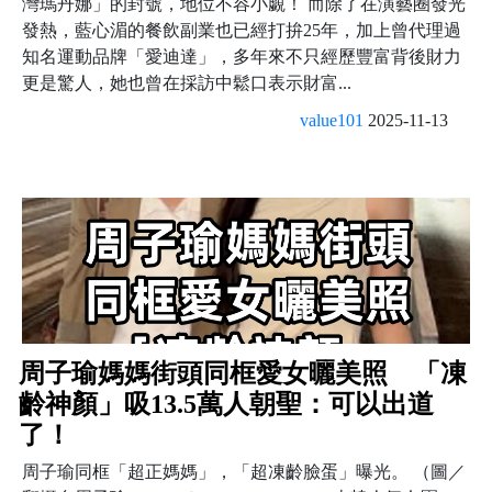
灣瑪丹娜」的封號，地位不容小覷！ 而除了在演藝圈發光
發熱，藍心湄的餐飲副業也已經打拚25年，加上曾代理過
知名運動品牌「愛迪達」，多年來不只經歷豐富背後財力
更是驚人，她也曾在採訪中鬆口表示財富...
value101
2025-11-13
周子瑜媽媽街頭同框愛女曬美照 「凍
齡神顏」吸13.5萬人朝聖：可以出道
了！
周子瑜同框「超正媽媽」，「超凍齡臉蛋」曝光。 （圖／