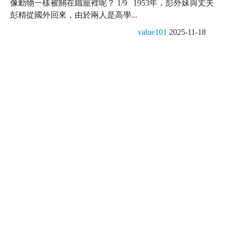
像動物一樣被關在鐵籠裡呢？ 1/9 1953年，彭外妹與丈夫
彭精從國外回來，由於兩人是高學...
value101
2025-11-18