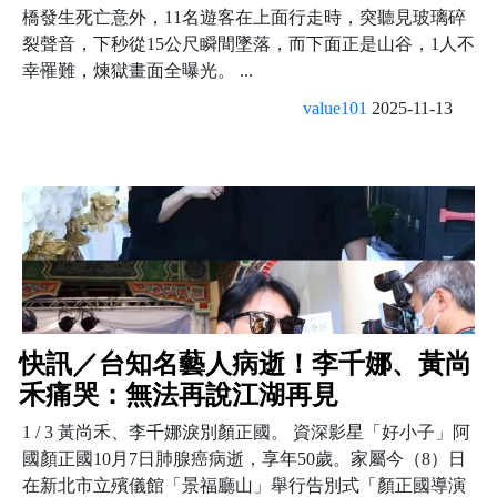
橋發生死亡意外，11名遊客在上面行走時，突聽見玻璃碎
裂聲音，下秒從15公尺瞬間墜落，而下面正是山谷，1人不
幸罹難，煉獄畫面全曝光。 ...
value101
2025-11-13
快訊／台知名藝人病逝！李千娜、黃尚
禾痛哭：無法再說江湖再見
1 / 3 黃尚禾、李千娜淚別顏正國。 資深影星「好小子」阿
國顏正國10月7日肺腺癌病逝，享年50歲。家屬今（8）日
在新北市立殯儀館「景福廳山」舉行告別式「顏正國導演