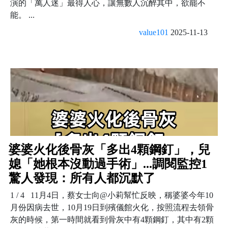
演的「萬人迷」最得人心，讓無數人沉醉其中，欲罷不
能。 ...
value101
2025-11-13
婆婆火化後骨灰「多出4顆鋼釘」，兒
媳「她根本沒動過手術」...調閱監控1
驚人發現：所有人都沉默了
1 / 4 11月4日，蔡女士向@小莉幫忙反映，稱婆婆今年10
月份因病去世，10月19日到殯儀館火化，按照流程去領骨
灰的時候，第一時間就看到骨灰中有4顆鋼釘，其中有2顆