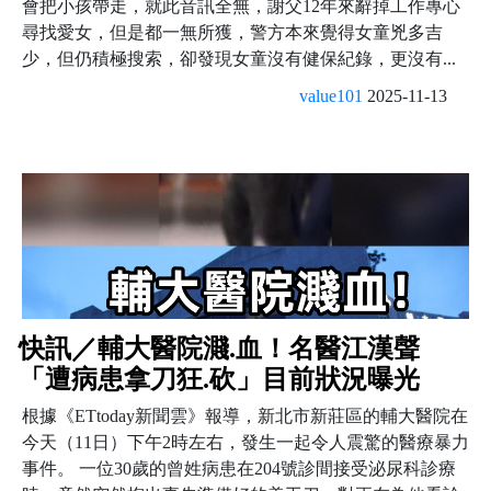
會把小孩帶走，就此音訊全無，謝父12年來辭掉工作專心
尋找愛女，但是都一無所獲，警方本來覺得女童兇多吉
少，但仍積極搜索，卻發現女童沒有健保紀錄，更沒有...
value101
2025-11-13
快訊／輔大醫院濺.血！名醫江漢聲
「遭病患拿刀狂.砍」目前狀況曝光
根據《ETtoday新聞雲》報導，新北市新莊區的輔大醫院在
今天（11日）下午2時左右，發生一起令人震驚的醫療暴力
事件。 一位30歲的曾姓病患在204號診間接受泌尿科診療