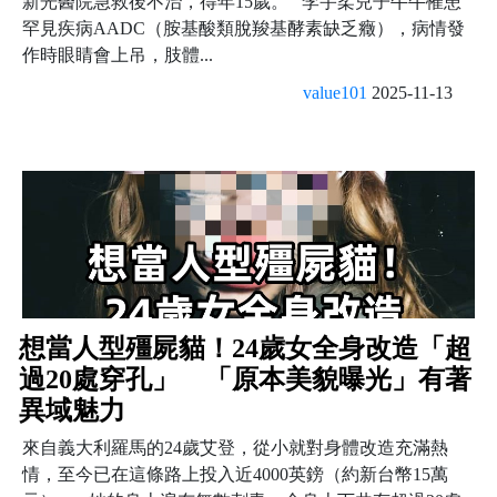
新光醫院急救後不治，得年15歲。 李宇柔兒子牛牛罹患
罕見疾病AADC（胺基酸類脫羧基酵素缺乏癥），病情發
作時眼睛會上吊，肢體...
value101
2025-11-13
想當人型殭屍貓！24歲女全身改造「超
過20處穿孔」 「原本美貌曝光」有著
異域魅力
來自義大利羅馬的24歲艾登，從小就對身體改造充滿熱
情，至今已在這條路上投入近4000英鎊（約新台幣15萬