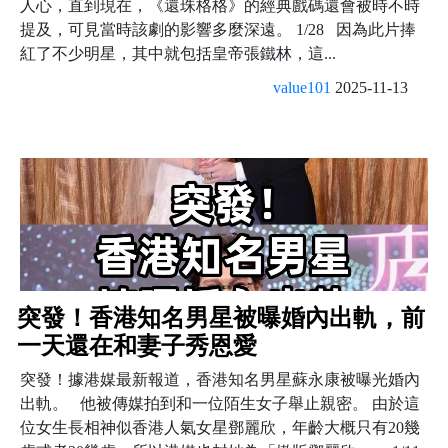
人心，直到現在，《還珠格格》的經典戲碼還會被時不時
提及，可見當時該劇的影響多麼深遠。 1/28 因為此片捧
紅了不少明星，其中就包括皇帝張鐵林，這...
value101
2025-11-13
突發！香港知名男星被曝婚內出軌，前
一天還在和妻子秀恩愛
突發！據港媒最新報道，香港知名男星蘇永康被曝光婚內
出軌。 他被傳媒拍到和一位陌生女子舉止親密。 由於這
位女生長相神似香港人氣女星鄧麗欣，年齡大概只有20幾