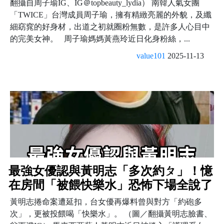
翻攝自周子瑜IG、IG＠topbeauty_lydia） 南韓人氣女團
「TWICE」台灣成員周子瑜，擁有精緻亮麗的外貌，及纖
細窈窕的好身材，出道之初就圈粉無數，是許多人心目中
的完美女神。 周子瑜媽媽黃燕玲近日化身粉絲，...
value101
2025-11-13
最強女優認與黃明志「多次約ㄆ」！憶
在房間「被餵快樂水」恐怖下場全說了
黃明志捲命案遭延扣，台女優再爆料曾與對方「約砲多
次」，更被投餵喝「快樂水」。 （圖／翻攝黃明志臉書、