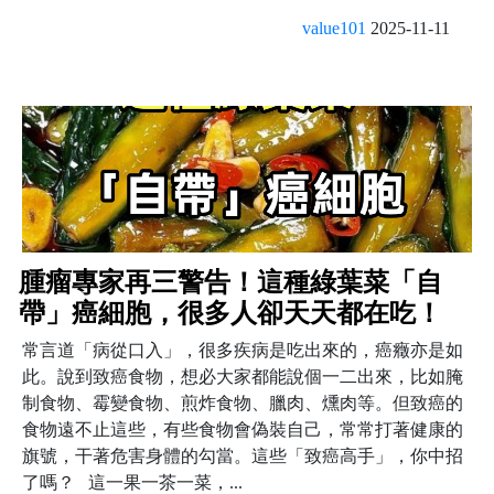
value101
2025-11-11
腫瘤專家再三警告！這種綠葉菜「自
帶」癌細胞，很多人卻天天都在吃！
常言道「病從口入」，很多疾病是吃出來的，癌癥亦是如
此。說到致癌食物，想必大家都能說個一二出來，比如腌
制食物、霉變食物、煎炸食物、臘肉、燻肉等。但致癌的
食物遠不止這些，有些食物會偽裝自己，常常打著健康的
旗號，干著危害身體的勾當。這些「致癌高手」，你中招
了嗎？ 這一果一茶一菜，...