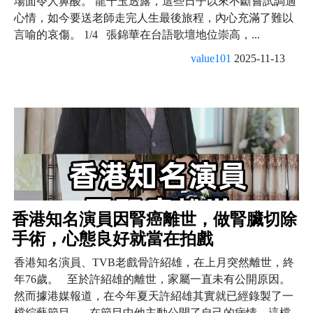
場面令人鼻酸。 龍千玉透露，這些日子以來不斷嘗試調適
心情，如今要送老師走完人生最後旅程，內心充滿了難以
言喻的哀傷。 1/4 張錦華在台語歌壇地位崇高，...
value101
2025-11-13
香港知名演員因腎癌離世，做腎臟切除
手術，心態良好就當在拍戲
香港知名演員、TVB老戲骨許紹雄，在上月突然離世，終
年76歲。 至於許紹雄的離世，家屬一直未有公開原因。
然而據港媒報道，在今年夏天許紹雄其實就已經錄製了一
檔綜藝節目。 在節目中他主動公開了自己的病情，這檔