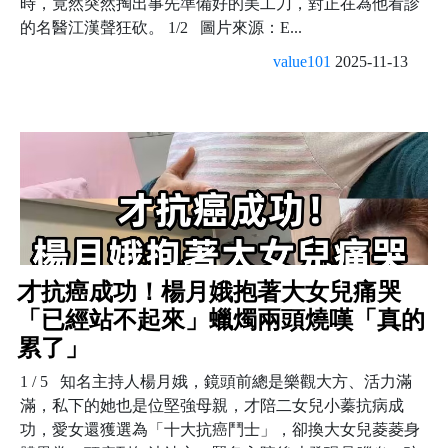
時，竟然突然掏出事先準備好的美工刀，對正在為他看診
的名醫江漢聲狂砍。 1/2 圖片來源：E...
value101
2025-11-13
才抗癌成功！楊月娥抱著大女兒痛哭
「已經站不起來」蠟燭兩頭燒嘆「真的
累了」
1 / 5 知名主持人楊月娥，鏡頭前總是樂觀大方、活力滿
滿，私下的她也是位堅強母親，才陪二女兒小蓁抗病成
功，愛女還獲選為「十大抗癌鬥士」，卻換大女兒菱菱身