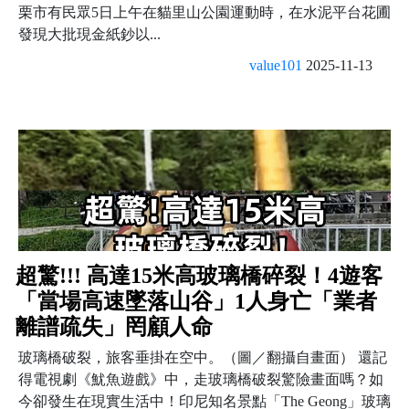
栗市有民眾5日上午在貓里山公園運動時，在水泥平台花圃
發現大批現金紙鈔以...
value101
2025-11-13
超驚!!! 高達15米高玻璃橋碎裂！4遊客
「當場高速墜落山谷」1人身亡「業者
離譜疏失」罔顧人命
玻璃橋破裂，旅客垂掛在空中。（圖／翻攝自畫面） 還記
得電視劇《魷魚遊戲》中，走玻璃橋破裂驚險畫面嗎？如
今卻發生在現實生活中！印尼知名景點「The Geong」玻璃