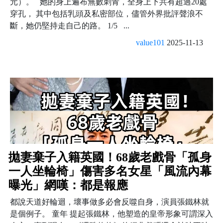
元）。 她的身上遍布無數刺青，全身上下共有超過20處
穿孔， 其中包括乳頭及私密部位，儘管外界批評聲浪不
斷，她仍堅持走自己的路。 1/5 ...
value101
2025-11-13
拋妻棄子入籍英國！68歲老戲骨「孤身
一人坐輪椅」傷害多名女星「風流內幕
曝光」網嘆：都是報應
都說天道好輪迴，壞事做多必會反噬自身，演員張鐵林就
是個例子。 童年 提起張鐵林，他塑造的皇帝形象可謂深入