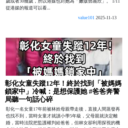
歲或者30幾歲，所以港媒也封她為「嫩版鄧麗欣」。 1/11
從港媒的報道可以看...
value101
2025-11-13
彰化女童失蹤12年！終於找到「被媽媽
鎖家中」冷喊：是想保護她 #爸爸奔警
局聽一句話心碎
彰化一名女童17年前被林姓母親帶走後，直接人間蒸發再
也找不到，當時女童才就讀小學5年級，父母親就決定離
婚，當時法院把監護權判給爸爸，但林女卻利用探視的機