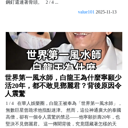
鋼釘還連著骨頭。 2 / 4 ...
value101
2025-11-13
世界第一風水師，白龍王為什麼寧願少
活20年，都不敢見鄧麗君？背後原因令
人震驚
1 / 4 在華人娛樂圈，白龍王被奉為「世界第一風水師」，
無數巨星曾跪求他指點迷津。 然而，這位神通廣大的泰國
高僧，卻有一個令人震驚的禁忌——他寧願折壽20年，也
堅決不見鄧麗君。 這一傳聞背後，究竟隱藏著怎樣的天