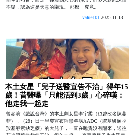
不疑，認為這是天意的顯現。 那麼，究竟...
value101
2025-11-13
本土女星「兒子送醫宣告不治」得年15
歲！昔醫曝「只能活到3歲」心碎嘆：
他走我一起走
曾參演《戲說台灣》的本土劇女星李宇柔（也曾改名陳蔓
菲），（28）日一早突宣布罹患罕病AADC（胺基酸類脫
羧基酵素缺乏癥）的大兒子，一直在睡覺沒有醒來，送往