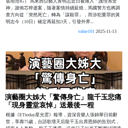
翁雨澄IG） 馬來西亞藝人黃明志近日被捲入「護理系女
神」謝侑芯猝逝案，隨著案情持續延燒，馬國警方也將調
查方向從「突然死亡」轉為「謀殺罪」，而涉犯重罪的黃
明志今（10日）確定再延扣3天，引發外界...
value101
2025-11-13
演藝圈大姊大「驚傳身亡」龍千玉悲痛
「現身靈堂哀悼」送最後一程
根據《ETtoday星光雲》報導，資深音樂人張錦華日前辭
世，享壽75歲，台語歌壇天后龍千玉出席恩師的告別式，