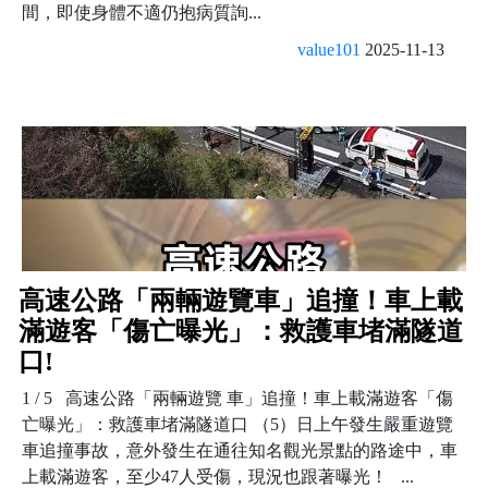
間，即使身體不適仍抱病質詢...
value101
2025-11-13
高速公路「兩輛遊覽車」追撞！車上載
滿遊客「傷亡曝光」：救護車堵滿隧道
口!
1 / 5 高速公路「兩輛遊覽 車」追撞！車上載滿遊客「傷
亡曝光」：救護車堵滿隧道口 （5）日上午發生嚴重遊覽
車追撞事故，意外發生在通往知名觀光景點的路途中，車
上載滿遊客，至少47人受傷，現況也跟著曝光！ ...