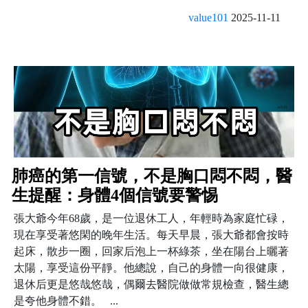
value101
2025-11-11
肺癌的第一信號，不是胸口悶不悶，醫
生提醒：身體4個信號要警惕
張大爺今年68歲，是一位退休工人，年輕時為家庭忙碌，
現在享受著悠閑的晚年生活。每天早晨，張大爺都會按時
起床，散步一圈，回家后泡上一杯綠茶，坐在陽台上曬著
太陽，享受這份平靜。他總說，自己的身體一向很健康，
退休后更是悠哉悠哉，偶爾去醫院做做常規檢查，醫生總
是夸他身體不錯。 ...