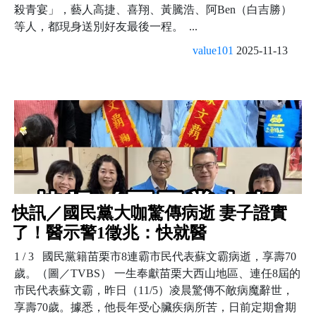
殺青宴」，藝人高捷、喜翔、黃騰浩、阿Ben（白吉勝）
等人，都現身送別好友最後一程。 ...
value101
2025-11-13
快訊／國民黨大咖驚傳病逝 妻子證實
了！醫示警1徵兆：快就醫
1 / 3 國民黨籍苗栗市8連霸市民代表蘇文霸病逝，享壽70
歲。（圖／TVBS） 一生奉獻苗栗大西山地區、連任8屆的
市民代表蘇文霸，昨日（11/5）凌晨驚傳不敵病魔辭世，
享壽70歲。據悉，他長年受心臟疾病所苦，日前定期會期