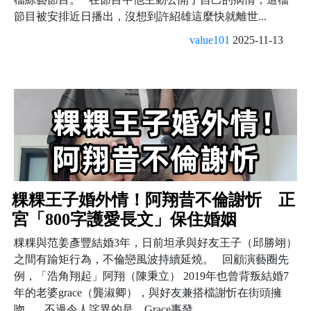
節目被安排近日播出，沒想到許紹雄這麼快就離世...
value101
2025-11-13
粿粿王子婚外情！阿翔昔不倫謝忻 正
宮「800字護愛長文」保住婚姻
粿粿與范姜彥豐結婚3年，日前坦承與好友王子（邱勝翊）
之間有踰矩行為，不倫戀風波持續延燒。 回顧演藝圈先
例，「浩角翔起」阿翔（陳秉立） 2019年也曾背叛結婚7
年的老婆grace（龔淑卿），與好友兼搭檔謝忻在街頭擁
吻。 不過令人詫異的是，Grace事發...